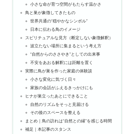
小さな命が育つ空間がもたらす温かさ
鳥と巣が象徴してきたもの
世界共通の“穏やかなシンボル”
日本に伝わる鳥のイメージ
スピリチュアルな見方（断定しない象徴解釈）
波立たない場所に集まるという考え方
“自然からのささやき”としての出来事
不安をあおる解釈には距離を置く
実際に鳥が巣を作った家庭の体験談
小さな変化に気づく日々
家族の会話がふえるきっかけにも
ヒナが巣立ったあとにできること
自然のリズムをそっと見届ける
その後のスペースを整える
まとめ｜鳥の訪れは“自然との縁”を感じる時間
補足｜本記事のスタンス