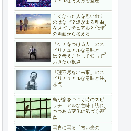
ュアルな考え方を整理
亡くなった人を思い出す
のはなぜ？涙が出る理由
をスピリチュアルと心理
の両面から考える
「ケチをつける人」のス
ピリチュアルな意味と
は？考え方として知って
おきたい視点
「理不尽な出来事」のス
ピリチュアルな意味と注
意点
鳥が窓をつつく時のスピ
リチュアルな意味｜訪れ
つつある変化に気づく視
点
写真に写る「青い光の