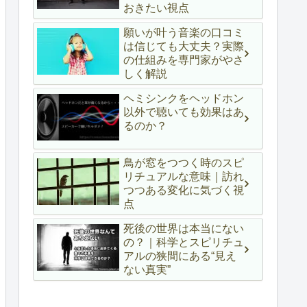
おきたい視点
願いが叶う音楽の口コミ
は信じても大丈夫？実際
の仕組みを専門家がやさ
しく解説
ヘミシンクをヘッドホン
以外で聴いても効果はあ
るのか？
鳥が窓をつつく時のスピ
リチュアルな意味｜訪れ
つつある変化に気づく視
点
死後の世界は本当にない
の？｜科学とスピリチュ
アルの狭間にある“見え
ない真実”