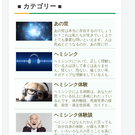
■ カテゴリー ■
あの世
あの世は本当に存在するのでしょう
か？これは私たちが生きていく上で
とても重要な問いといえます。人は
死ぬとどうなるのか、あの世に行く
のか、それとも無に帰すのか・・・
本カテゴリーでは、誰もが絶対に避
ヘミシンク
けて通れない「あの世」の問題につ
ヘミシンクについて、正しく理解し
いて考えます。
ている人は決して多くはありませ
ん。怪しい、危ない、嘘くさい等、
ネガティブな理解をしている人もた
くさんいます。ここではヘミシンク
について公認トレーナーが詳しくか
ヘミシンク体験
つ分かりやすく説明します。
ヘミシンクによる体験は、あなたが
思っている以上に多岐にわたってい
るんです。体外離脱、死後世界の探
索、前世・過去世探索、ガイドとの
コンタクト、地球外知的生命体との
コンタクト・・・こちらでは、ヘミ
ヘミシンク体験談
シンクによるさまざまな体験を幅広
ヘミシンクはなんだかんだ言っても
く紹介します。
「自分自身の体験」が最も大事で
す。いろいろな人の言うことを真に