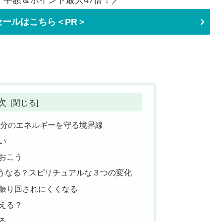
半額＆ポイント最大47倍！／
ールはこちら＜PR＞
次
自分のエネルギーを守る境界線
い
おこう
うなる？スピリチュアルな３つの変化
振り回されにくくなる
える？
る