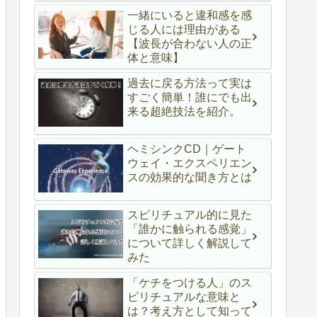
イド
一緒にいると違和感を感
じる人には理由がある
【波長が合わない人の正
体と意味】
過去に戻る方法って実は
すごく簡単！誰にでも出
来る超絶技法を紹介。
ヘミシンクCD｜ゲート
ウェイ・エクスペリエン
スの効果的な聞き方とは
スピリチュアル的に見た
「誰かに触られる感覚」
について詳しく解説して
みた
「ケチをつける人」のス
ピリチュアルな意味と
は？考え方として知って