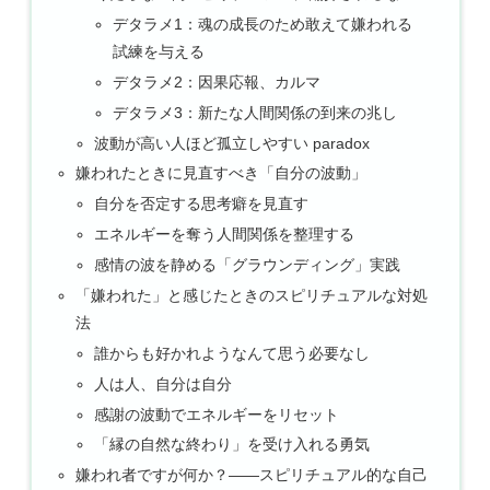
デタラメ1：魂の成長のため敢えて嫌われる
試練を与える
デタラメ2：因果応報、カルマ
デタラメ3：新たな人間関係の到来の兆し
波動が高い人ほど孤立しやすい paradox
嫌われたときに見直すべき「自分の波動」
自分を否定する思考癖を見直す
エネルギーを奪う人間関係を整理する
感情の波を静める「グラウンディング」実践
「嫌われた」と感じたときのスピリチュアルな対処
法
誰からも好かれようなんて思う必要なし
人は人、自分は自分
感謝の波動でエネルギーをリセット
「縁の自然な終わり」を受け入れる勇気
嫌われ者ですが何か？——スピリチュアル的な自己