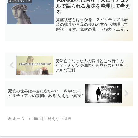
目に見えない世界
える方法を紹介します。
ルで語られる意味を整理して考え
る
覚醒状態とは何かを、スピリチュアル表
現の構造や言葉の使われ方から整理して
解説します。覚醒の兆し・役割・二元論
といった通説を冷静に見直し、意味づけ
を外した先に何が残るのかを考察する、
思想・概念整理型の記事です。
突然亡くなった人の魂はどこへ行くの
か？ヘミシンク体験から見たスピリチュ
アルな理解
死後の世界は本当にないの？｜科学とス
ピリチュアルの狭間にある“見えない真実”
ホーム
目に見えない世界