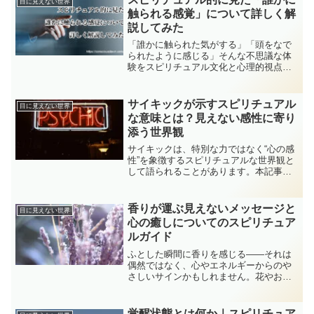
目に見えない世界
が伝わってくる理由を説明します。
触られる感覚」について詳しく解
説してみた
「誰かに触られた気がする」「頭をなで
られたように感じる」そんな不思議な体
験をスピリチュアル文化と心理的視点か
らやさしく解説。怖がらずに観察し、自
分の感覚を大切にするための考え方を紹
介します。
サイキックが示すスピリチュアル
目に見えない世界
な意味とは？見えない感性に寄り
添う世界観
サイキックは、特別な力ではなく“心の感
性”を象徴するスピリチュアルな世界観と
して語られることがあります。本記事で
は、内面の静かな気づきや月のリズム、
心が整う時間など、象徴としてのサイキ
ックを紹介。日常の中で味わえる感性の
香りが運ぶ見えないメッセージと
目に見えない世界
広がりを丁寧に紐解きます。
心の癒しについてのスピリチュア
ルガイド
ふとした瞬間に香りを感じる――それは
偶然ではなく、心やエネルギーからのや
さしいサインかもしれません。花やお線
香、自然の香りに込められた意味をスピ
リチュアルと心理の両面から丁寧に解説
し、日常での安心な受け止め方と心を整
覚醒状態とは何か｜スピリチュア