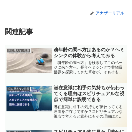
アナザーリアル
関連記事
魂年齢の調べ方はあるのか？ヘミ
目に見えない世界
シンクの体験から考えてみる
「魂年齢の調べ方」を検索してこのペー
ジに来た方へ。長年ヘミシンクで非物質
世界を探索してきた筆者が、そもそも魂
に「年齢」や「レベル」という概念を当
てはめること自体に無理があるのではな
いか、という視点を率直にお伝えしま
潜在意識に相手の気持ちが伝わっ
目に見えない世界
す。
てくる理由はスピリチュアルな視
点で簡単に説明できる
潜在意識に相手の気持ちが伝わってくる
理由をご存じですか？スピリチュアルな
視点で考えると意外にもその理由はとて
もシンプルです。このメカニズムが分か
るとあなたの人生が面白いように動き出
します。今回は潜在意識に相手の気持ち
スピリチュアル的に見た「誰かに