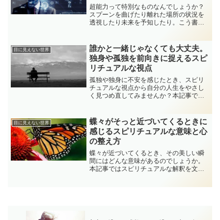
超能力って特別なものなんでしょうか？
スプーンを曲げたり離れた場所の状況を
透視したり未来を予知したり。こう書く
と何だか凄い感じがするかもしれません
が実は誰もが当たり前に持っているもの
なんです。今回はそんな超能力について
誰かと一緒じゃなくても大丈夫。
目に見えない世界
詳しく説明してみたいと思います。
独身や孤独を前向きに捉えるスピ
リチュアルな視点
孤独や独身に不安を感じたとき、スピリ
チュアルな視点から自分の人生をやさし
く見つめ直してみませんか？本記事で
は、孤独の意味や魂の学び、一人の時間
に宿る豊かさについて丁寧に解説し、自
分らしさを大切にするヒントをお届けし
蝶々がそっと近づいてくるときに
目に見えない世界
ます。
感じるスピリチュアルな意味と心
の整え方
蝶々が近づいてくるとき、その美しい瞬
間にはどんな意味があるのでしょうか。
本記事ではスピリチュアルな解釈を文
化・心理・自然観察の視点からやさしく
解説。運気ではなく「心の整え方」とし
て蝶がもたらす癒しや気づきを丁寧に紹
介します。