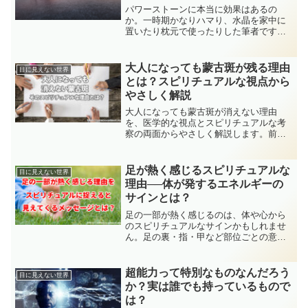
パワーストーンに本当に効果はあるの
か。一時期かなりハマり、水晶を家中に
置いたり枕元で使ったりした筆者です
が、正直なところ効果を感じられません
でした。その体験から見えてきた、率直
な考えをお伝えします。
大人になっても蒙古斑が残る理由
目に見えない世界
とは？スピリチュアルな視点から
やさしく解説
大人になっても蒙古斑が消えない理由
を、医学的な視点とスピリチュアルな考
察の両面からやさしく解説します。前世
との関係や魂の学びとしての意味、自分
らしい受け止め方、医療とのバランスま
で丁寧に紹介。安心して読める構成で
足が熱く感じるスピリチュアルな
目に見えない世界
す。
理由──体が発するエネルギーの
サインとは？
足の一部が熱く感じるのは、体や心から
のスピリチュアルなサインかもしれませ
ん。足の裏・指・甲など部位ごとの意味
や、グラウンディング・エネルギー変化
との関係をやさしく解説。体感の記録や
セルフケア方法も紹介しています。
超能力って特別なものなんだろう
目に見えない世界
か？実は誰でも持っているもので
は？