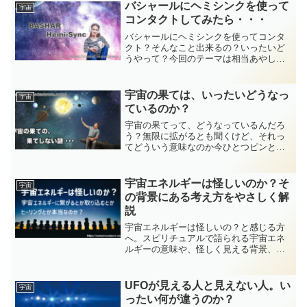
率直にお伝えします。
バシャールにヘミシンクを使って
宇宙
コンタクトしてみたら・・・
バシャールにヘミシンクを使ってコンタ
クト？そんなこと出来るの？いったいど
うやって？今回のテーマは相当あやし
い・・・そう思う方も多いかも知れない
ですね。今回はバシャールとヘミシンク
の関係についてしっかりと説明していき
宇宙の果ては、いったいどうなっ
宇宙
ますので最後までお読み下さい。
ているのか？
宇宙の果てって、どうなっているんだろ
う？無限に拡がるとも聞くけど、それっ
てどういう意味なのか今ひとつピンとこ
ないという方も多いんじゃないでしょう
か。今回は宇宙の果てについて科学的な
説明も多少交えつつ、スピリチュアルな
宇宙エネルギーは怪しいのか？そ
宇宙
視点で説明していきます。
の背景にある考え方をやさしく解
説
宇宙エネルギーは怪しいの？と感じる方
へ。スピリチュアルで語られる宇宙エネ
ルギーの意味や、怪しく見える背景、ヒ
ーリング・セミナーとの関係、情報の受
け取り方をやさしく解説。自分の感覚を
大切にしながら安心して向き合える視点
UFOが見える人と見えない人。い
宇宙
を届けます。
ったい何が違うのか？