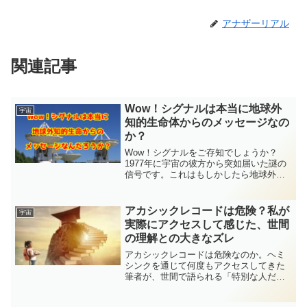
アナザーリアル
関連記事
Wow！シグナルは本当に地球外
宇宙
知的生命体からのメッセージなの
か？
Wow！シグナルをご存知でしょうか？
1977年に宇宙の彼方から突如届いた謎の
信号です。これはもしかしたら地球外知
的生命体からの何らかのメッセージでは
ないのかとも言われています。今回はこ
のWow！シグナルの謎についてさまざま
アカシックレコードは危険？私が
宇宙
な角度から考えていきます。
実際にアクセスして感じた、世間
の理解との大きなズレ
アカシックレコードは危険なのか。ヘミ
シンクを通じて何度もアクセスしてきた
筆者が、世間で語られる「特別な人だけ
が読める神秘の記録庫」というイメージ
との大きなズレを、自身の理解をもとに