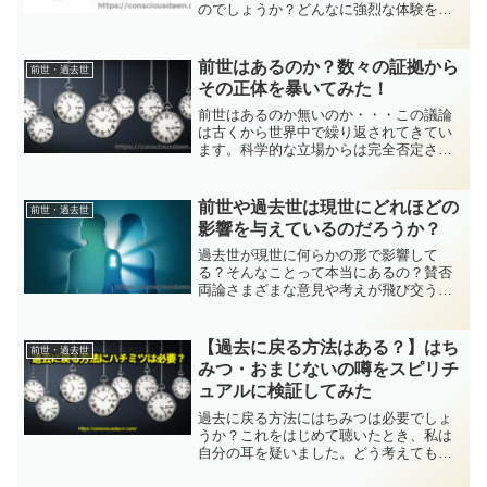
のでしょうか？どんなに強烈な体験をし
たとしても、生まれ変わった先にまで残
るなんて信じられますか？今回は、前世
のトラウマが生を超えて残ってしまうこ
前世はあるのか？数々の証拠から
前世・過去世
とについて説明していきます。
その正体を暴いてみた！
前世はあるのか無いのか・・・この議論
は古くから世界中で繰り返されてきてい
ます。科学的な立場からは完全否定され
てしまいますが、実際のところはどっち
なんでしょうか？今回は、前世はあるの
かについて、詳しく考察を試みていきた
前世や過去世は現世にどれほどの
前世・過去世
いと思います。
影響を与えているのだろうか？
過去世が現世に何らかの形で影響して
る？そんなことって本当にあるの？賛否
両論さまざまな意見や考えが飛び交うテ
ーマですが、実際はどうなのでしょう
か？今回は過去世が現世にどれほど関係
しているのかについて、私自身の体験も
【過去に戻る方法はある？】はち
前世・過去世
交えて詳細に説明していきます。
みつ・おまじないの噂をスピリチ
ュアルに検証してみた
過去に戻る方法にはちみつは必要でしょ
うか？これをはじめて聴いたとき、私は
自分の耳を疑いました。どう考えてもま
ともには思えなかったからですが、過去