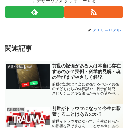
アナザーリアルをフォローする
アナザーリアル
関連記事
前世の記憶がある人は本当に存在
前世・過去世
するのか？実例・科学的見解・魂
の学びまでやさしく解説
前世の記憶は本当に存在するのか？実在
の子どもたちの体験談や、科学的研究、
スピリチュアルな視点からその謎をやさ
しく解説します。記憶を持つ人の特徴
や、前世と今世のつながり、気づきのヒ
ントまで初心者にも分かりやすく紹介。
前世がトラウマになって今生に影
前世・過去世
響することはあるのか？
前世がトラウマになって、今生に何らか
の影響を及ぼすなんてことが本当にある