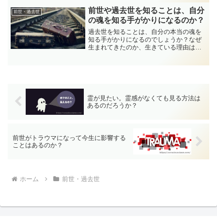
に戻る方法のひとつにはちみつを用いる
ものが確かにあるんです。あなたの常識
前世や過去世を知ることは、自分
前世・過去世
が試される内容を紹介しましょう。
の魂を知る手がかりになるのか？
過去世を知ることは、自分の本当の魂を
知る手がかりになるのでしょうか？なぜ
生まれてきたのか、生きている理由は何
か、死んだらどこに行くのか・・・今回
は、過去世を知ることでこれらの疑問に
お答えしていきたいと思います。最後ま
でお付き合いくださいね！
霊が見たい。霊感がなくても見る方法は
あるのだろうか？
前世がトラウマになって今生に影響する
ことはあるのか？
ホーム
前世・過去世