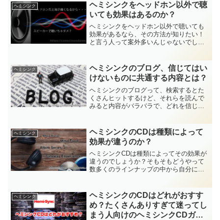
かりやすくご紹介します。
ヘミシンクをヘッドホン以外で聴
ヘミシンク
いても効果はあるのか？
ヘミシンクをヘッドホン以外で聴いても
効果があるなら、その方法が知りたい！
と言う人って案外多いんじゃないでしょ
うか？あの装着感がどうも苦手、という
声もチラホラ。そこで今回はヘミシンク
をヘッドホン以外で聴くことについて考
ヘミシンクのブログ、信じてはい
ヘミシンク
えていきましょう。
けないものに共通する内容とは？
ヘミシンクのブログって、検索するとた
くさんヒットするけど、それらを読んで
みると内容がバラバラで、どれを信じた
ら良いのか分からなくなってしま
う・・・なんて感じていませんか？今回
はヘミシンクのブログを読む際に注意す
ヘミシンクのCDは種類によって
ヘミシンク
べき点について説明してみました。
効果が違うのか？
ヘミシンクCDは種類によってその効果が
違うのでしょうか？そもそもどうやって
数多くのラインナップの中から自分に適
した1枚を選べばいいのでしょうか？今回
はヘミシンクCDの種類ごとの違いについ
て詳しく説明していきますので、ぜひ参
ヘミシンクのCDはどれがおすす
ヘミシンク
考にしてみてくださいね！
め？たくさんありすぎて迷ってし
まう人向けのヘミシンクCDガイ