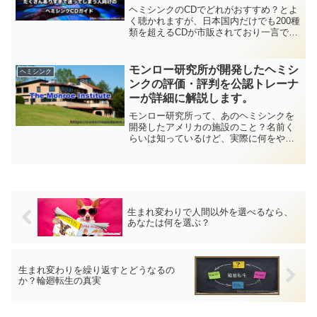
ド
ヘミシンクのCDでどれがおすすめ？とよ
く聴かれますが、日本国内だけでも200種
類を超えるCDが市販されており一言で
「これ」と言うのは難しいです。でも選
び方のコツさえ分かれば簡単に選べま
す。今回はヘミシンクCDのおすすめを選
モンロー研究所が開発したヘミシ
ヘミシンク
ぶ際のコツをお伝えします。
ンクの評価・評判を公認トレーナ
ーが詳細に解説します。
モンロー研究所って、あのヘミシンクを
開発したアメリカの施設のこと？名前く
らいは知っているけど、実際に何をやっ
ているのか詳しくは分からない。何とな
く怪しい感じ・・・そんなあなたのため
に、今回はモンロー研究所とその評価に
ついて詳しく説明していきます。
生まれ変わりで人間以外を選べるなら、
あなたは何を選ぶ？
生まれ変わりを繰り返すとどうなるの
か？輪廻転生の真実