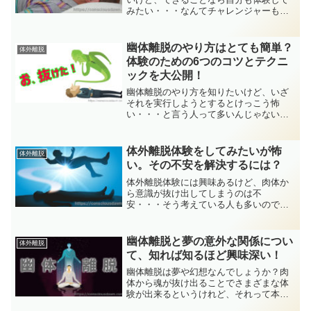
みたい・・・なんてチャレンジャーもけ
っこう多いですよね（笑）今回は体外離
脱がなぜ起きるのか、その正体について
驚きの説明をしてみたいと思いますので
幽体離脱のやり方はとても簡単？
体外離脱
最後までお読みくださいね！
体験のための6つのコツとテクニ
ックを大公開！
幽体離脱のやり方を知りたいけど、いざ
それを実行しようとするとけっこう怖
い・・・と言う人って多いんじゃないで
しょうか？また、そんなに簡単にはでき
ないと思っていませんか？でも実は幽体
離脱のやり方ってずっと簡単なんです。
体外離脱体験をしてみたいが怖
体外離脱
今回はその辺について説明します。
い。その不安を解決するには？
体外離脱体験には興味あるけど、肉体か
ら意識が抜け出してしまうのは不
安・・・そう考えている人も多いのでは
ないでしょうか。でもご安心ください。
今回は体外離脱体験が怖くない、という
ことをしっかりと説明していきたいと思
幽体離脱と夢の意外な関係につい
体外離脱
います。
て、知れば知るほど興味深い！
幽体離脱は夢や幻想なんでしょうか？肉
体から魂が抜け出ることでさまざまな体
験が出来るというけれど、それって本当
に信じられるんでしょうか？今回は幽体