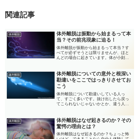
関連記事
体外離脱は振動から始まるって本
体外離脱
当？その前兆現象に迫る！
体外離脱が振動から始まるって本当？す
べてが必ずそうとは限りませんが、ほと
んどの場合に起きています。体が小刻み
に揺れだすこの現象は果たして・・・今
回は、体外離脱と振動について、私自身
の体験談も交えて説明していきたいと思
体外離脱についての意外と根深い
体外離脱
います。
勘違いをここではっきりさせてお
こう
体外離脱について勘違いしている人っ
て、すごく多いです。抜け出したら戻っ
てこられないじゃないかとか、違う人の
体に戻ってしまうんじゃないかとか、そ
ういう意味で怖いものと思い込んでいる
人のなんと多いことか。今回はそんな体
体外離脱はなぜ起きるのか？その
体外離脱
外離脱の勘違いについて説明します。
驚愕の理由とは？
体外離脱はなぜ起きるのか？ちょっと怖
いけど、できることなら自分も体験して