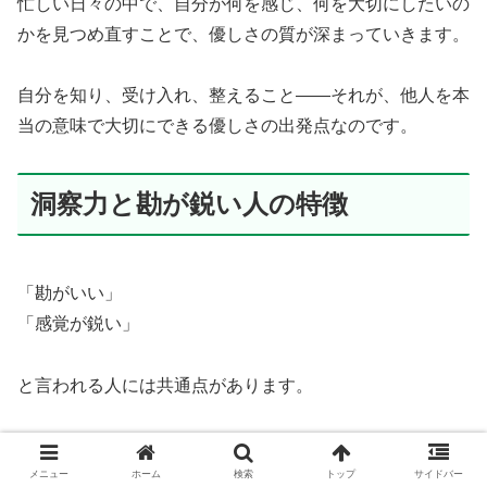
忙しい日々の中で、自分が何を感じ、何を大切にしたいの
かを見つめ直すことで、優しさの質が深まっていきます。
自分を知り、受け入れ、整えること――それが、他人を本
当の意味で大切にできる優しさの出発点なのです。
洞察力と勘が鋭い人の特徴
「勘がいい」
「感覚が鋭い」
と言われる人には共通点があります。
それは、いつも冷静に周りを見ていること、そして相手を
否定せずに受け止める心の余裕を持っていることです。
メニュー
ホーム
検索
トップ
サイドバー